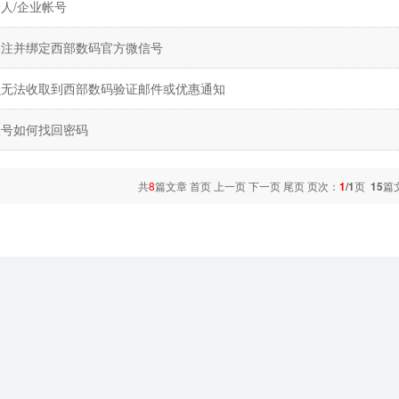
人/企业帐号
关注并绑定西部数码官方微信号
么无法收取到西部数码验证邮件或优惠通知
账号如何找回密码
共
8
篇文章 首页 上一页 下一页 尾页 页次：
1
/1
页
15
篇