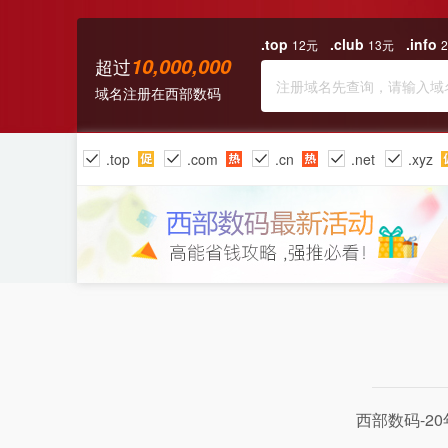
.top
.club
.info
12元
13元
10,000,000
超过
域名注册
在西部数码
.top
.com
.cn
.net
.xyz
.co
.cloud
.art
.monster
西部数码-2