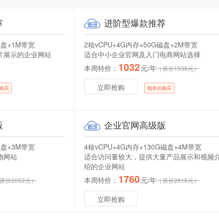
荐
进阶型爆款推荐
磁盘+1M带宽
2核vCPU+4G内存+50G磁盘+2M带宽
片展示的企业网站
适合中小企业官网及入门电商网站选择
1032
本周特价：
元/年
（原价1536元）
立即抢购
购买
领券后购买
版
企业官网高级版
磁盘+3M带宽
4核vCPU+4G内存+130G磁盘+4M带宽
物网站
适合访问量较大，提供大量产品展示和视频
绍的企业网站
1760
本周特价：
元/年
原价2052元）
（原价2616元）
立即抢购