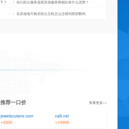
下？
你们的云服务器跟其他服务商相比有什么优势？
ya****o
点评：space域名
2021-07-26 16:34:37
在其他地方购买的云主机怎么迁移到西部数码
非常满意
de***e
点评：虚拟主机 体验型主机
2023-03-17 13:22:11
访问速度非常的快。特别的稳定。我的站点http://www.zjqjc.cn/ 欢迎
大家来测试
18****9
点评：西部数码
2026-08-06 16:30:42
非常满意
yi****8
点评：西部数码
2026-08-02 17:23:36
非常满意 服务热情给你加个鸡腿
xi****i
点评：西部数码
2026-08-04 10:30:36
推荐一口价
查看更多>>
非常满意
jewelscuisine.com
calli.net
Di****H
点评：西部数码
2026-08-04 10:25:42
≈3300
≈10900
非常好，有耐心，指导明确清楚