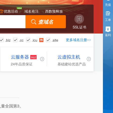
充值
优惠活动
域名抢注
西数预释放
工单
SSL证书
返利
.biz
.cc
.icu
.site
更多域名注册>>
云服务器
云虚拟主机
Hot
基础建站优选产品
24年品质保证
入量全国第3。