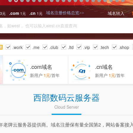
.com
.cn
域名转入
23元
1元
1元
域名注册价格总览>>
.work
.me
.club
.ltd
.vip
.tech
.shop
.tv
.xin
.click
.com域名
.cn域名
新用户
1元
/首年
新用户
1元
/首年
西部数码云服务器
Cloud Server
0年老牌云服务器提供商。域名注册保有量全国第2，网站备案接