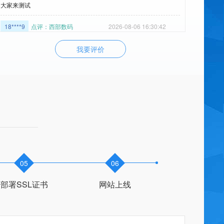
18****9
点评：西部数码
2026-08-06 16:30:42
非常满意
我要评价
yi****8
点评：西部数码
2026-08-02 17:23:36
非常满意 服务热情给你加个鸡腿
xi****i
点评：西部数码
2026-08-04 10:30:36
非常满意
Di****H
点评：西部数码
2026-08-04 10:25:42
非常好，有耐心，指导明确清楚
05
06
j***j
点评：西部数码
2026-08-02 17:53:42
非常满意 耐心细致 服务热情 声音甜美 专业给力 给你加个鸡腿 解决
部署SSL证书
网站上线
问题很快
72****t
点评：西部数码
2026-08-03 08:45:18