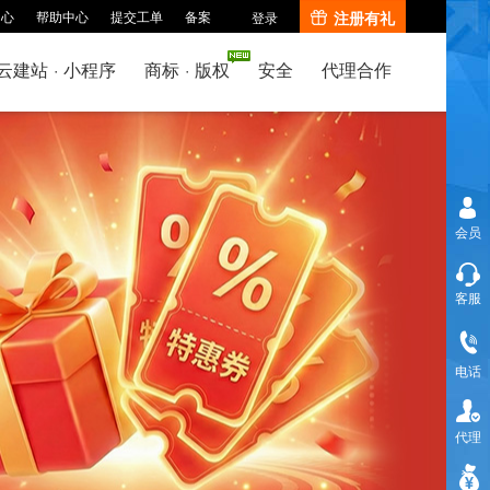
中心
帮助中心
提交工单
备案
注册有礼
登录
云建站
·
小程序
商标
·
版权
安全
代理合作
会员
客服
电话
代理