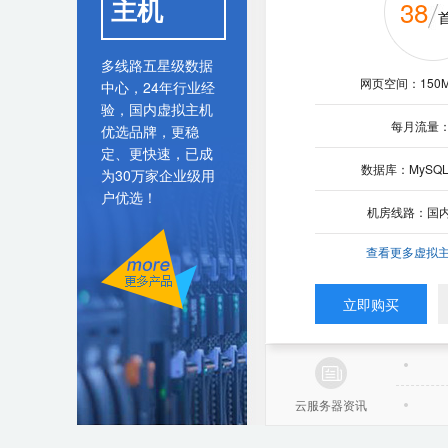
主机
38
188
云邮企
入门型
云
99
多线路五星级数据
邮箱容量：无限
网页空间：150M
网页空间：200M
¥
中心，24年行业经
中转站：50G
验，国内虚拟主机
每月流量：
每月流量：
优选品牌，更稳
cpu：
无限邮箱容量，海量存储
定、更快速，已成
无限组织建构，支持群邮
内存：
数据库：MySQL
数据库：MySQL
为30万家企业级用
用云邮小程序，随时随地
户优选！
硬盘：
了解更多云邮功能>>
机房线路：国
机房线路：
机房：
300
¥
查看更多虚拟主
查看更多虚拟主
带宽：
起
立即购买
立即购买
立即购买
立即购
云服务器资讯