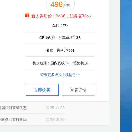
498
298
云邮免费演示版
ch****u
点评：虚拟主机 体验型主机
2025-06-14 12:09:07
商务型
云服务器
年
年
非常满意
新人券后价：¥468，领券省30>>
新人券后价：¥278，领券省20>>
261
云笔记：支持
多彩便签：支持
18****7
点评：虚拟主机 体验型主机
2022-07-16 13:41:26
网页空间：600M+赠送120M
空间：5G
¥
小程序：支持
工作报告：支持
月
给你加个鸡腿 服务热情 非常满意
CPU/内存：独享单核/1GB
每月流量：20G
2核
cpu：
提供售前专业技术咨询
InterXeon4核
售后团队第一时间响应
gz****u
点评：西部数码
2026-08-06 16:59:52
G
内存：
4G
数据库：MySQL5（100M）
带宽：独享6Mbps
资深运维工程师全程协助
非常满意 服务热情 声音甜美 专业给力 耐心细致 技术大神 解决问题
)
硬盘：
130G(高性能云盘)
很快 给你加个鸡腿
机房线路：国内双线/BGP/香港机房
机房线路：美国机房
线
机房：
智能多线
17****i
点评：西部数码
2026-08-06 16:15:58
查看更多虚拟主机型号>>
查看更多虚拟主机型号>>
M
带宽：
5M
非常满意 服务热情 专业给力 耐心细致 技术大神 解决问题很快 给你
立即购买
免费体验
查看详情
立即购买
立即购买
查看详情
查看详情
加个鸡腿
zt****4
点评：西部数码
2026-08-04 09:53:42
务器限时直降优惠
2025-11-03
务器限时直降优惠
务器限时直降优惠
务器限时直降优惠
务器限时直降优惠
2025-11-03
2025-11-03
2025-11-03
2025-11-03
非常满意
器双11有打折吗
2025-10-30
器双11有打折吗
器双11有打折吗
器双11有打折吗
器双11有打折吗
2025-10-30
2025-10-30
2025-10-30
2025-10-30
u***e
点评：虚拟主机 云峰A型
2021-09-08 14:10:08