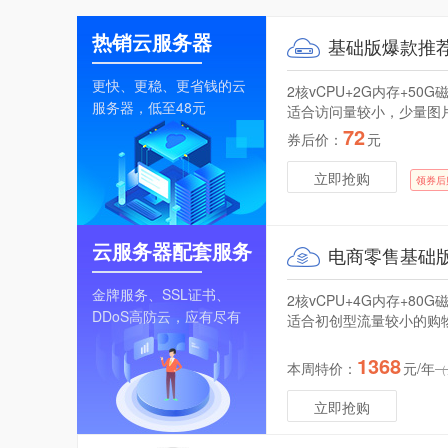
热销
云服务器
基础版爆款推
更快、更稳、更省钱的云
2核vCPU+2G内存+50G
服务器，低至48元
适合访问量较小，少量图
72
券后价：
元
立即抢购
领券后
云服务器
配套服务
电商零售基础
金牌服务、SSL证书、
2核vCPU+4G内存+80G
DDoS高防云，应有尽有
适合初创型流量较小的购
1368
本周特价：
元/年
（
立即抢购