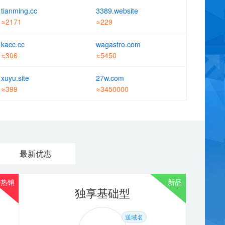
tianming.cc
3389.website
j***j
点评：西部数码
2026-08-02 17:53:42
≈2171
≈229
非常满意 耐心细致 服务热情 声音甜美 专业给力 给你加个鸡腿 解决
kacc.cc
wagastro.com
问题很快
≈306
≈5450
72****t
点评：西部数码
2026-08-03 08:45:18
xuyu.site
27w.com
非常满意 服务热情 解决问题很快
≈399
≈3450000
wo****7
点评：虚拟主机 香港体验型
2023-11-21 22:23:20
非常满意
tj***j
点评：西部数码
2026-08-06 16:13:31
最新优惠
非常满意 服务热情 声音甜美 专业给力 耐心细致 技术大神 解决问题
很快 给你加个鸡腿
热销
热销
热销
新品
美国入门型 600M
独享基础型
xi****g
点评：虚拟主机 美国钻石型
2026-07-08 14:43:00
非常满意
送域名
送域名