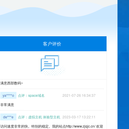
非常满意
87****8
点评：虚拟主机 云峰A型
2021-12-26 09:54:23
不错。服务热情 解决问题很快 给你加个鸡腿
qi****x
点评：虚拟主机 云峰A型
2021-03-14 17:31:45
客户评价
非常满意 ，新升级的 云峰A级，速度真快! 1200M 比之前的 LinuxA
便宜
su****3
点评：fun域名
2021-02-04 11:25:45
满意西部数码~
ya****o
点评：space域名
2021-07-26 16:34:37
非常满意
de***e
点评：虚拟主机 体验型主机
2023-03-17 13:22:11
访问速度非常的快。特别的稳定。我的站点http://www.zjqjc.cn/ 欢迎
大家来测试