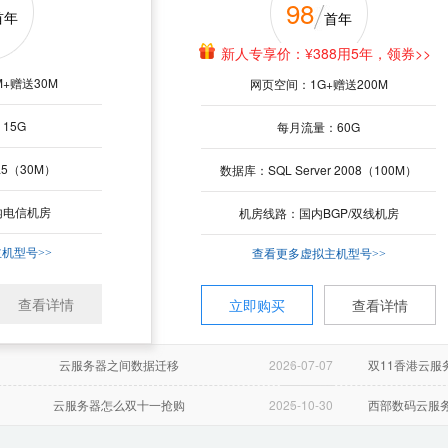
98
288
业邮箱
EDM邮件营销
服务器
标准型
云服务器
首年
年
首年
年
新人专享价：¥388用5年，领券>>
新人券后价：¥268，领券省20>>
153
企业网盘：1G*用户数
测试发送：支持
邮件审批：支持
+赠送30M
+赠送40M
网页空间：1G+赠送200M
网页空间：1G+赠送200M
¥
个人网盘：5G/用户
API接口：支持
触发器发送：支持
月
月
15G
10G
每月流量：60G
每月流量：20G
InterXeon2核
cpu：
智能发垃圾算法，保障邮件送达率
IntelXeon
件
精准分析报表，实现自动化营销
1G
内存：
2
5（30M）
5（50M）
数据库：SQL Server 2008（100M）
数据库：SQL Server 2008（50M）
办公
实时数据报告，轻松了解发送情况
80G(高性能云盘)
硬盘：
110G(高性能云盘
了解更多EDM功能>>
内电信机房
港台机房
机房线路：国内BGP/双线机房
机房线路：港台机房
电信线路
机房：
智能多
0.017
机型号>>
机型号>>
¥
查看更多虚拟主机型号>>
查看更多虚拟主机型号>>
2M
带宽：
3
五账号起售
封起
三万封起售
查看详情
买
查看详情
查看详情
立即购买
查看详情
立即购买
立即购买
立即购买
查看详情
查看详情
云服务器之间数据迁移
2026-07-07
双11香港云服
云服务器之间数据迁移
云服务器之间数据迁移
云服务器之间数据迁移
云服务器之间数据迁移
2026-07-07
2026-07-07
2026-07-07
2026-07-07
双11香港云服
双11香港云服
双11香港云服
双11香港云服
云服务器怎么双十一抢购
2025-10-30
西部数码云服务
云服务器怎么双十一抢购
云服务器怎么双十一抢购
云服务器怎么双十一抢购
云服务器怎么双十一抢购
2025-10-30
2025-10-30
2025-10-30
2025-10-30
西部数码云服务
西部数码云服务
西部数码云服务
西部数码云服务