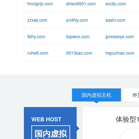
hncqjnjc.com
shiso9001.com
scctjc.com
zzxwj.com
yndhly.com
sqshi.com
llshy.com
topwox.com
jpresseye.com
ruhe8.com
0513sax.com
hspuzhao.com
国内虚拟主机
外
香港体验型
体验型1
WEB HOST
国内虚拟