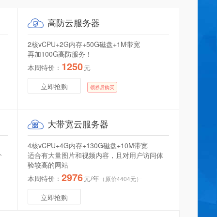
高防
云服务器
2核vCPU+2G内存+50G磁盘+1M带宽
再加100G高防服务！
1250
本周特价：
元
立即抢购
领券后购买
87****8
点评：虚拟主机 云峰A型
2021-12-26 09:54:23
大带宽
云服务器
不错。服务热情 解决问题很快 给你加个鸡腿
qi****x
点评：虚拟主机 云峰A型
2021-03-14 17:31:45
4核vCPU+4G内存+130G磁盘+10M带宽
介
适合有大量图片和视频内容，且对用户访问体
非常满意 ，新升级的 云峰A级，速度真快! 1200M 比之前的 LinuxA
验较高的网站
便宜
2976
本周特价：
元/年
（原价4404元）
su****3
点评：fun域名
2021-02-04 11:25:45
立即抢购
满意西部数码~