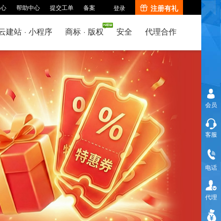
中心
帮助中心
提交工单
备案
注册有礼
登录
云建站
·
小程序
商标
·
版权
安全
代理合作
会员
客服
电话
代理