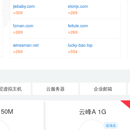
jiebaby.com
etonjx.com
≈309
≈269
fzman.com
feitule.com
≈269
≈269
winesman.net
lucky-bao.top
≈269
≈554
贸虚拟主机
云服务器
企业邮箱
 200M
50M
香港入门型 1G
云峰A 1G
送域名
送域名
送域名