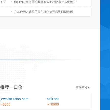
非常满意
下？
你们的云服务器跟其他服务商相比有什么优势？
在其他地方购买的云主机怎么迁移到西部数码
j***j
点评：西部数码
2026-08-02 17:53:42
非常满意 耐心细致 服务热情 声音甜美 专业给力 给你加个鸡腿 解决
问题很快
xi****i
点评：西部数码
2026-08-04 10:30:36
非常满意
72****t
点评：西部数码
2026-08-03 08:45:18
非常满意 服务热情 解决问题很快
17****i
点评：西部数码
2026-08-06 16:15:58
非常满意 服务热情 专业给力 耐心细致 技术大神 解决问题很快 给你
加个鸡腿
推荐一口价
查看更多>>
gz****u
点评：西部数码
2026-08-06 16:59:52
jewelscuisine.com
calli.net
非常满意 服务热情 声音甜美 专业给力 耐心细致 技术大神 解决问题
≈3300
≈10900
很快 给你加个鸡腿