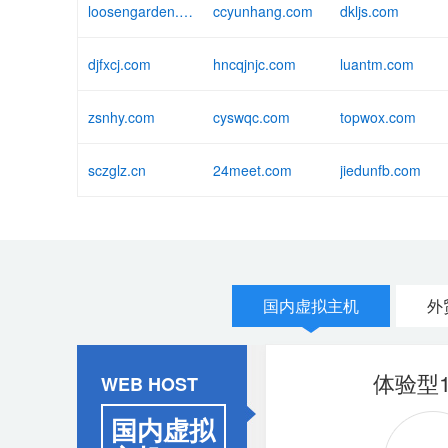
loosengarden.com
ccyunhang.com
dkljs.com
djfxcj.com
hncqjnjc.com
luantm.com
zsnhy.com
cyswqc.com
topwox.com
sczglz.cn
24meet.com
jiedunfb.com
国内虚拟主机
外
香港体验型
体验型1
WEB HOST
国内虚拟