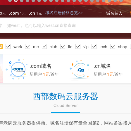
.com
.cn
域名转入
23元
1元
1元
域名注册价格总览>>
.work
.me
.club
.ltd
.vip
.tech
.shop
.tv
.xin
.click
.com域名
.cn域名
新用户
1元
/首年
新用户
1元
/首年
西部数码云服务器
Cloud Server
0年老牌云服务器提供商。域名注册保有量全国第2，网站备案接