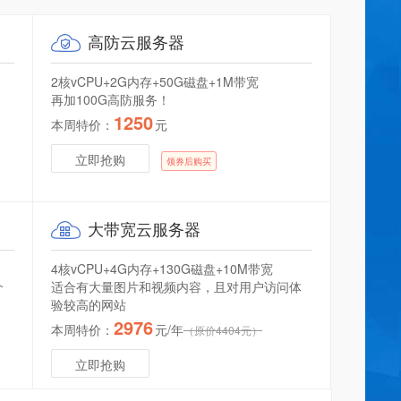
高防
云服务器
2核vCPU+2G内存+50G磁盘+1M带宽
再加100G高防服务！
1250
本周特价：
元
87****8
点评：虚拟主机 云峰A型
2021-12-26 09:54:23
立即抢购
领券后购买
不错。服务热情 解决问题很快 给你加个鸡腿
18****7
点评：虚拟主机 体验型主机
大带宽
云服务器
2022-07-16 13:41:26
给你加个鸡腿 服务热情 非常满意
4核vCPU+4G内存+130G磁盘+10M带宽
介
适合有大量图片和视频内容，且对用户访问体
qi****x
点评：虚拟主机 云峰A型
2021-03-14 17:31:45
验较高的网站
非常满意 ，新升级的 云峰A级，速度真快! 1200M 比之前的 LinuxA
2976
本周特价：
元/年
（原价4404元）
便宜
立即抢购
wo****7
点评：虚拟主机 香港体验型
2023-11-21 22:23:20