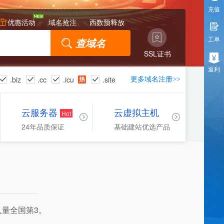
充值
优惠活动
域名抢注
西数预释放
工单
SSL证书
返利
.biz
.cc
.icu
.site
更多域名注册>>
云服务器
云虚拟主机
Hot
基础建站优选产品
24年品质保证
入量全国第3。