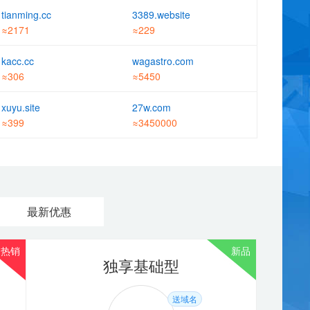
tianming.cc
3389.website
zt****4
点评：西部数码
2026-08-04 09:53:42
≈2171
≈229
非常满意
kacc.cc
wagastro.com
≈306
≈5450
ya****o
点评：space域名
2021-07-26 16:34:37
非常满意
xuyu.site
27w.com
≈399
≈3450000
tj***j
点评：西部数码
2026-08-06 16:13:31
非常满意 服务热情 声音甜美 专业给力 耐心细致 技术大神 解决问题
很快 给你加个鸡腿
Di****H
点评：西部数码
2026-08-04 10:25:42
最新优惠
非常好，有耐心，指导明确清楚
de***e
点评：虚拟主机 体验型主机
2023-03-17 13:22:11
热销
热销
热销
新品
美国入门型 600M
独享基础型
访问速度非常的快。特别的稳定。我的站点http://www.zjqjc.cn/ 欢迎
大家来测试
送域名
送域名