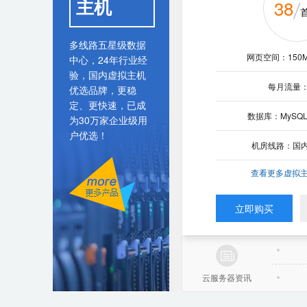
主机
38
188
云邮企
入门型
云
99
多线路五星级数据
邮箱容量：无限
网页空间：150M
网页空间：200M
¥
中心，24年行业经
中转站：50G
验，国内虚拟主机
每月流量：
每月流量：
优选品牌，更稳
cpu：
无限邮箱容量，海量存储
定、更快速，已成
无限组织建构，支持群邮
内存：
数据库：MySQL
数据库：MySQL
为30万家企业级用
用云邮小程序，随时随地
户优选！
硬盘：
了解更多云邮功能>>
机房线路：国
机房线路：
机房：
300
¥
查看更多虚拟主
查看更多虚拟主
带宽：
起
立即购买
立即购买
立即购买
立即购
云服务器资讯