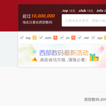
.top
.club
.info
12元
13元
10,000,000
超过
域名注册
在西部数码
.top
.com
.cn
.net
.xyz
.co
.cloud
.art
.monster
西部数码-2