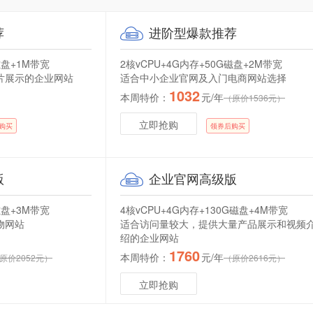
荐
进阶型爆款推荐
磁盘+1M带宽
2核vCPU+4G内存+50G磁盘+2M带宽
片展示的企业网站
适合中小企业官网及入门电商网站选择
1032
本周特价：
元/年
（原价1536元）
立即抢购
购买
领券后购买
版
企业官网高级版
磁盘+3M带宽
4核vCPU+4G内存+130G磁盘+4M带宽
物网站
适合访问量较大，提供大量产品展示和视频
绍的企业网站
1760
本周特价：
元/年
原价2052元）
（原价2616元）
立即抢购