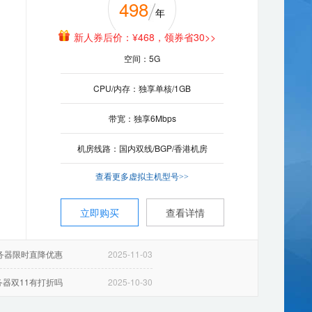
18****9
点评：西部数码
2026-08-06 16:30:42
498
298
云邮免费演示版
商务型
云服务器
年
年
非常满意
新人券后价：¥468，领券省30>>
新人券后价：¥278，领券省20>>
261
云笔记：支持
多彩便签：支持
ch****u
点评：虚拟主机 体验型主机
2025-06-14 12:09:07
网页空间：600M+赠送120M
空间：5G
¥
小程序：支持
工作报告：支持
月
非常满意
CPU/内存：独享单核/1GB
每月流量：20G
2核
cpu：
提供售前专业技术咨询
InterXeon4核
xi****g
点评：虚拟主机 美国钻石型
2026-07-08 14:43:00
售后团队第一时间响应
G
内存：
4G
数据库：MySQL5（100M）
带宽：独享6Mbps
资深运维工程师全程协助
非常满意
)
硬盘：
130G(高性能云盘)
机房线路：国内双线/BGP/香港机房
机房线路：美国机房
yi****8
点评：西部数码
2026-08-02 17:23:36
线
机房：
智能多线
查看更多虚拟主机型号>>
查看更多虚拟主机型号>>
非常满意 服务热情给你加个鸡腿
M
带宽：
5M
su****3
点评：fun域名
2021-02-04 11:25:45
立即购买
免费体验
查看详情
立即购买
立即购买
查看详情
查看详情
满意西部数码~
务器限时直降优惠
2025-11-03
务器限时直降优惠
务器限时直降优惠
务器限时直降优惠
务器限时直降优惠
2025-11-03
2025-11-03
2025-11-03
2025-11-03
u***e
点评：虚拟主机 云峰A型
2021-09-08 14:10:08
器双11有打折吗
2025-10-30
器双11有打折吗
器双11有打折吗
器双11有打折吗
器双11有打折吗
2025-10-30
2025-10-30
2025-10-30
2025-10-30
非常满意