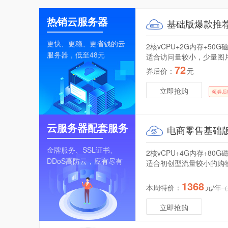
热销
云服务器
基础版爆款推
更快、更稳、更省钱的云
2核vCPU+2G内存+50G
服务器，低至48元
适合访问量较小，少量图
72
券后价：
元
立即抢购
领券后
云服务器
配套服务
电商零售基础
金牌服务、SSL证书、
2核vCPU+4G内存+80G
DDoS高防云，应有尽有
适合初创型流量较小的购
1368
本周特价：
元/年
（
立即抢购