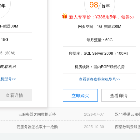
98
288
业邮箱
EDM邮件营销
服务器
标准型
云服务器
首年
年
首年
年
新人专享价：¥388用5年，领券>>
新人券后价：¥268，领券省20>>
153
企业网盘：1G*用户数
测试发送：支持
邮件审批：支持
+赠送30M
+赠送40M
网页空间：1G+赠送200M
网页空间：1G+赠送200M
¥
个人网盘：5G/用户
API接口：支持
触发器发送：支持
月
月
15G
10G
每月流量：60G
每月流量：20G
InterXeon2核
cpu：
智能发垃圾算法，保障邮件送达率
IntelXeon
件
精准分析报表，实现自动化营销
1G
内存：
2
5（30M）
5（50M）
数据库：SQL Server 2008（100M）
数据库：SQL Server 2008（50M）
办公
实时数据报告，轻松了解发送情况
80G(高性能云盘)
硬盘：
110G(高性能云盘
了解更多EDM功能>>
内电信机房
港台机房
机房线路：国内BGP/双线机房
机房线路：港台机房
电信线路
机房：
智能多
0.017
机型号>>
机型号>>
¥
查看更多虚拟主机型号>>
查看更多虚拟主机型号>>
2M
带宽：
3
五账号起售
封起
三万封起售
查看详情
买
查看详情
查看详情
立即购买
查看详情
立即购买
立即购买
立即购买
查看详情
查看详情
云服务器之间数据迁移
2026-07-07
双11香港云服
云服务器之间数据迁移
云服务器之间数据迁移
云服务器之间数据迁移
云服务器之间数据迁移
2026-07-07
2026-07-07
2026-07-07
2026-07-07
双11香港云服
双11香港云服
双11香港云服
双11香港云服
云服务器怎么双十一抢购
2025-10-30
西部数码云服务
云服务器怎么双十一抢购
云服务器怎么双十一抢购
云服务器怎么双十一抢购
云服务器怎么双十一抢购
2025-10-30
2025-10-30
2025-10-30
2025-10-30
西部数码云服务
西部数码云服务
西部数码云服务
西部数码云服务